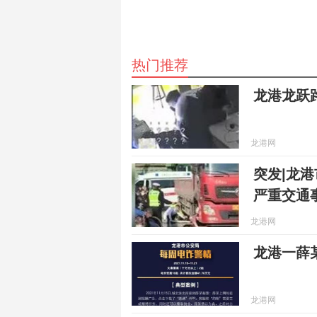
热门推荐
龙港龙跃
龙港网
突发|龙
严重交通
龙港网
龙港一薛
龙港网