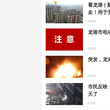
看龙港 |
走！用于
龙港网
龙港市电
龙港网
突发，龙
龙港网
市民反映
天了
龙港网