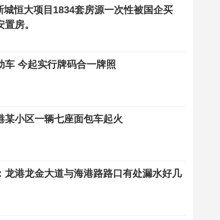
 新城恒大项目1834套房源一次性被国企买
安置房。
动车 今起实行牌码合一牌照
港某小区一辆七座面包车起火
：龙港龙金大道与海港路路口有处漏水好几