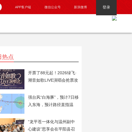
登录
APP客户端
微信公众号
新浪微博
日热点
开票了88元起！2026绿飞·
潮音如歌LIVE演唱会抢票攻
略火速奉上！
强台风“白海豚”，预计7日移
入东海，预计路径直指温
州！
“龙平苍一体化与温州副中
心建设”思享会在平阳县召