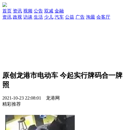
首页
资讯
视频
公告
双减
金融
资讯
政视
访谈
生活
少儿
汽车
公益
广告
淘最
会客厅
原创
龙港市电动车 今起实行牌码合一牌
照
2021-10-23 22:08:01 龙港网
精彩推荐