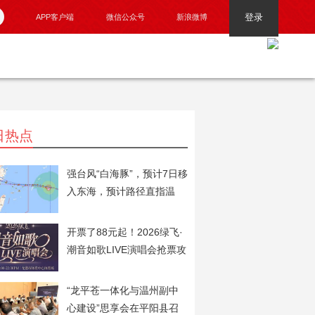
登录
APP客户端
微信公众号
新浪微博
日热点
强台风“白海豚”，预计7日移
入东海，预计路径直指温
州！
开票了88元起！2026绿飞·
潮音如歌LIVE演唱会抢票攻
略火速奉上！
“龙平苍一体化与温州副中
心建设”思享会在平阳县召