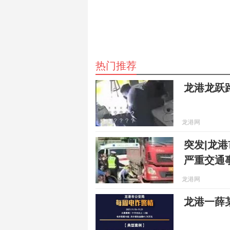
热门推荐
龙港龙跃
龙港网
突发|龙
严重交通
龙港网
龙港一薛