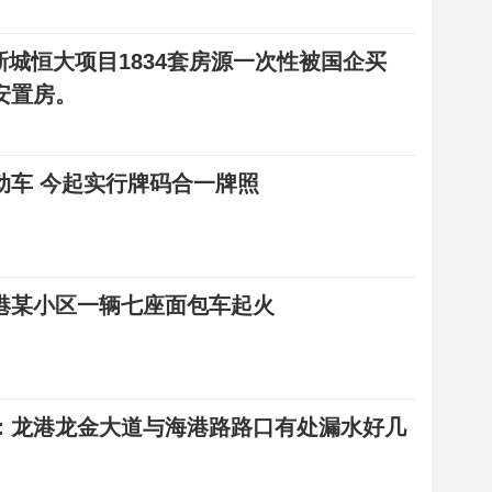
 新城恒大项目1834套房源一次性被国企买
安置房。
动车 今起实行牌码合一牌照
港某小区一辆七座面包车起火
：龙港龙金大道与海港路路口有处漏水好几