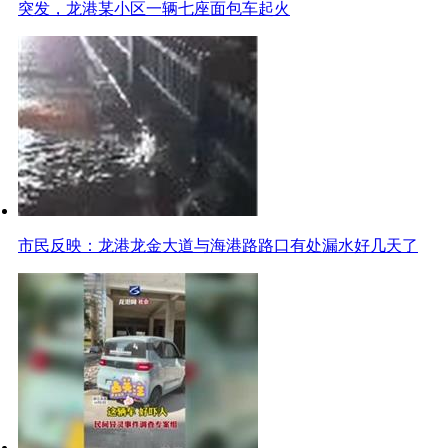
突发，龙港某小区一辆七座面包车起火
市民反映：龙港龙金大道与海港路路口有处漏水好几天了