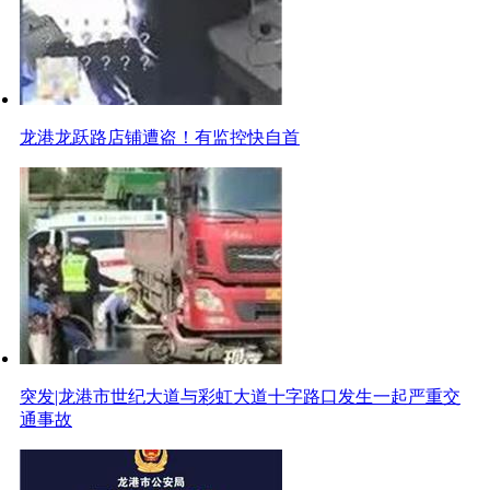
龙港龙跃路店铺遭盗！有监控快自首
突发|龙港市世纪大道与彩虹大道十字路口发生一起严重交
通事故