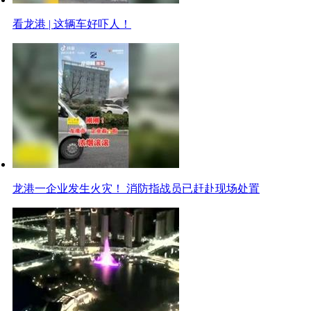
看龙港 | 这辆车好吓人！
龙港一企业发生火灾！ 消防指战员已赶赴现场处置