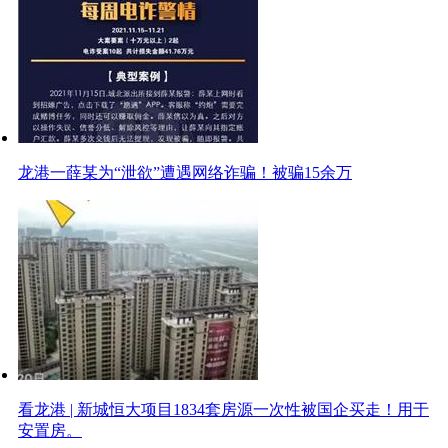
龙港一薛某为“泄欲”遭遇网络诈骗！被骗15余万
看龙港 | 新城恒大项目1834套房源一次性被国企买走！用于
安置房。