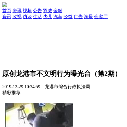
首页
资讯
视频
公告
双减
金融
资讯
政视
访谈
生活
少儿
汽车
公益
广告
淘最
会客厅
原创
龙港市不文明行为曝光台（第2期）
2019-12-29 10:34:59 龙港市综合行政执法局
精彩推荐